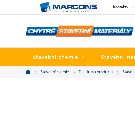
Přejít
Kontakty
na
obsah
Stavební chemie
Stavební ná
Stavební chemie
Dle druhu produktu
Stavebn
Domů