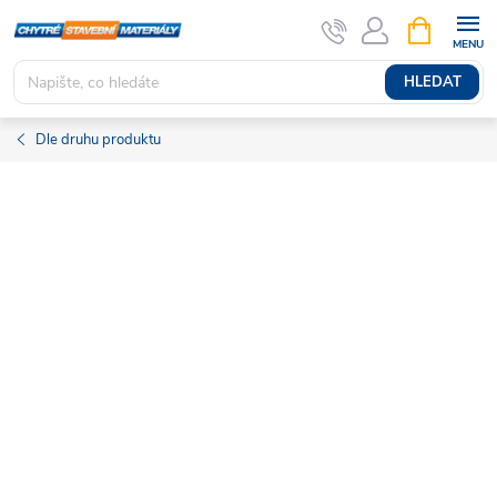
Přejít
NÁKUPNÍ
KOŠÍK
na
obsah
HLEDAT
Dle druhu produktu