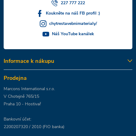
227 777 222
Koukněte na náš FB profil :)
chytrestavebnimaterialy/
Náš YouTube kanálek
Informace k nákupu
Prodejna
Marcons International s.r.o.
V Chotejně 765/15
Praha 10 - Hostivař
Bankovní účet:
2200207320 / 2010 (FIO banka)