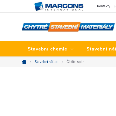
Přejít
Kontakty
na
obsah
Stavební chemie
Stavební ná
Stavební nářadí
Čističe spár
Domů