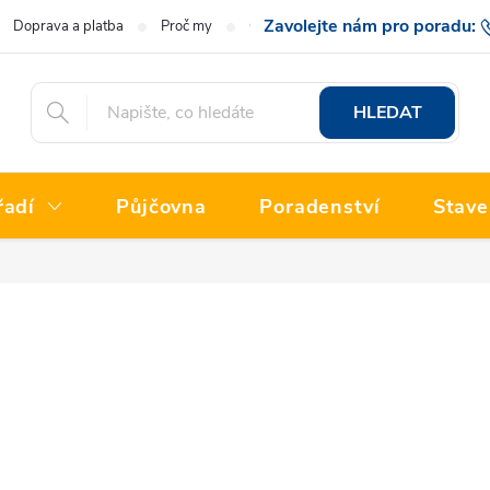
Doprava a platba
Proč my
O nás
Hodnocení obchodu
777 222
HLEDAT
řadí
Půjčovna
Poradenství
Stave