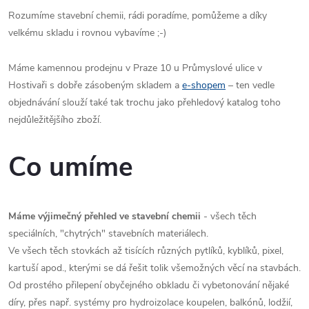
Rozumíme stavební chemii, rádi poradíme, pomůžeme a díky
velkému skladu i rovnou vybavíme ;-)
Máme kamennou prodejnu v Praze 10 u Průmyslové ulice v
Hostivaři s dobře zásobeným skladem a
e-shopem
– ten vedle
objednávání slouží také tak trochu jako přehledový katalog toho
nejdůležitějšího zboží.
Co umíme
Máme výjimečný přehled ve stavební chemii
- všech těch
speciálních, "chytrých" stavebních materiálech.
Ve všech těch stovkách až tisících různých pytlíků, kyblíků, pixel,
kartuší apod., kterými se dá řešit tolik všemožných věcí na stavbách.
Od prostého přilepení obyčejného obkladu či vybetonování nějaké
díry, přes např. systémy pro hydroizolace koupelen, balkónů, lodžií,