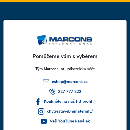
Z
á
p
a
t
Tým Marcons Int.
í
eshop
@
marcons.cz
227 777 222
Koukněte na náš FB profil :)
chytrestavebnimaterialy/
Náš YouTube kanálek