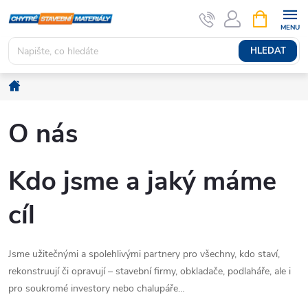
Přejít
NÁKUPNÍ
KOŠÍK
na
obsah
HLEDAT
Domů
O nás
Kdo jsme a jaký máme
cíl
Jsme užitečnými a spolehlivými partnery pro všechny, kdo staví,
rekonstruují či opravují – stavební firmy, obkladače, podlaháře, ale i
pro soukromé investory nebo chalupáře…