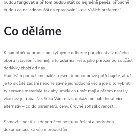
budou
fungovat a přitom budou stát co nejméně peněz
, případně
budou co nejjednodušší na zpracování – dle Vašich preferencí.
Co děláme
K samotnému prodeji poskytujeme odborné poradenství z našeho
oboru (stavební chemie), a to
zdarma
, resp. jako přirozenou součást
dodávky zboží od nás.
Rádi Vám pomůžeme nalézt řešení toho co právě potřebujete, ať už
je to složité zadání nebo relativně jednoduchá věc a jde o to vybrat
ty správné materiály, tak aby uměly co umět mají a přitom nestály
více než je třeba. Nezřídka Vám navíc dokážeme nabídnout více
alternativ – co do parametrů, ceny, úrovně sofistikovanosti…
Samozřejmostí je i doporučení postupu řešení a podrobná
dokumentace ke všem produktům.