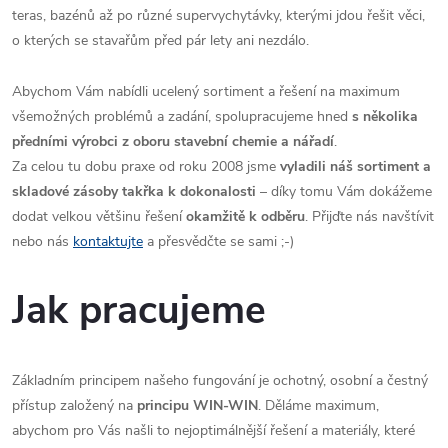
teras, bazénů až po různé supervychytávky, kterými jdou řešit věci,
o kterých se stavařům před pár lety ani nezdálo.
Abychom Vám nabídli ucelený sortiment a řešení na maximum
všemožných problémů a zadání, spolupracujeme hned
s několika
předními výrobci z oboru stavební chemie a nářadí
.
Za celou tu dobu praxe od roku 2008 jsme
vyladili náš sortiment a
skladové zásoby takřka k dokonalosti
– díky tomu Vám dokážeme
dodat velkou většinu řešení
okamžitě k odběru
. Přijďte nás navštívit
nebo nás
kontaktujte
a přesvědčte se sami ;-)
Jak pracujeme
Základním principem našeho fungování je ochotný, osobní a čestný
přístup založený na
principu WIN-WIN
. Děláme maximum,
abychom pro Vás našli to nejoptimálnější řešení a materiály, které