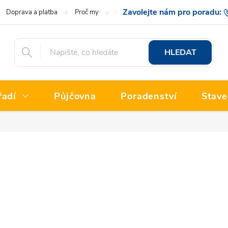
Doprava a platba
Proč my
O nás
Hodnocení obchodu
777 222
HLEDAT
řadí
Půjčovna
Poradenství
Stave