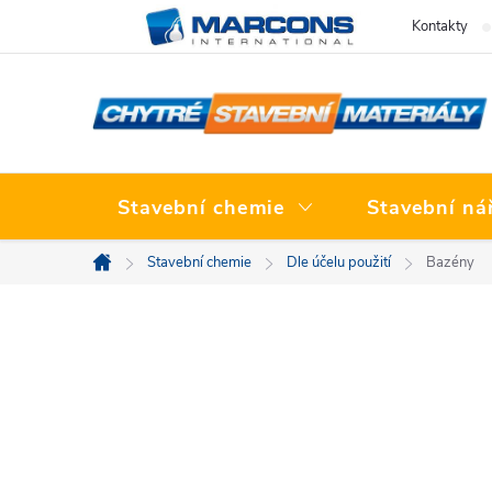
Přejít
Kontakty
na
obsah
Stavební chemie
Stavební ná
Stavební chemie
Dle účelu použití
Bazény
Domů