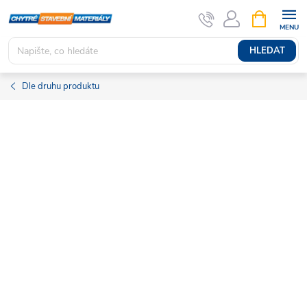
Přejít
NÁKUPNÍ
KOŠÍK
na
obsah
HLEDAT
Dle druhu produktu