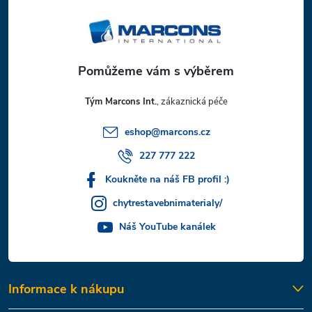
p
a
t
Tým Marcons Int.
í
eshop
@
marcons.cz
227 777 222
Koukněte na náš FB profil :)
chytrestavebnimaterialy/
Náš YouTube kanálek
Informace k nákupu