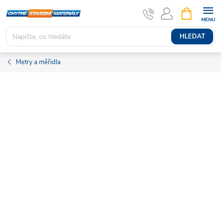
Přejít
NÁKUPNÍ
KOŠÍK
na
obsah
HLEDAT
Metry a měřidla