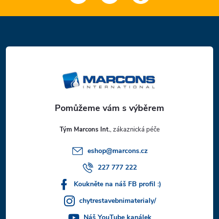
Z
á
p
a
t
Tým Marcons Int.
í
eshop
@
marcons.cz
227 777 222
Koukněte na náš FB profil :)
chytrestavebnimaterialy/
Náš YouTube kanálek