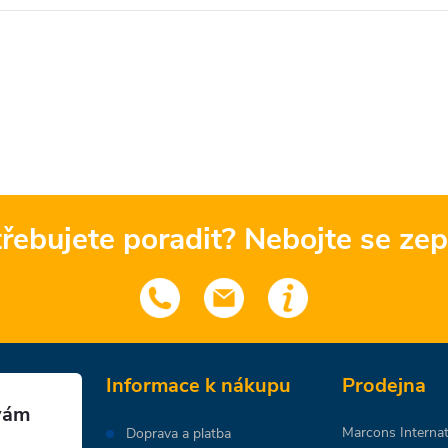
řebujete poradit? Nebojte se zep
Informace k nákupu
Prodejna
Marcons Internati
Doprava a platba