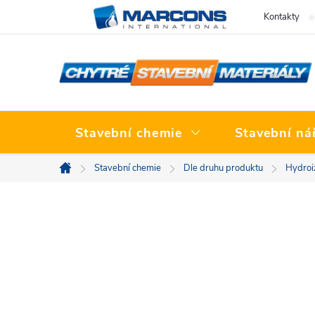
Přejít
Kontakty
na
obsah
Stavební chemie
Stavební ná
Stavební chemie
Dle druhu produktu
Hydroi
Domů