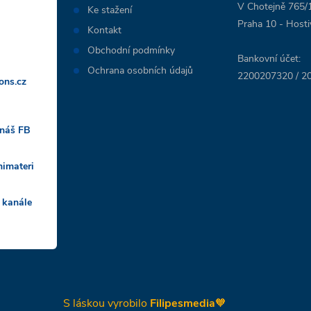
V Chotejně 765/
Ke stažení
Praha 10 - Hosti
Kontakt
Obchodní podmínky
Bankovní účet:
Ochrana osobních údajů
2200207320 / 20
ons.cz
 náš FB
nimateri
 kanále
S láskou vyrobilo
Filipesmedia
🧡