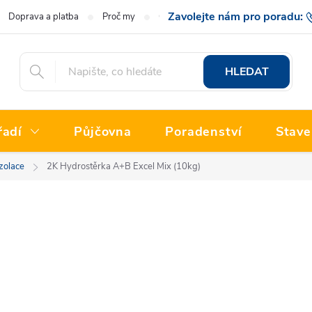
Doprava a platba
Proč my
O nás
Hodnocení obchodu
777 222
HLEDAT
řadí
Půjčovna
Poradenství
Stave
zolace
2K Hydrostěrka A+B Excel Mix (10kg)