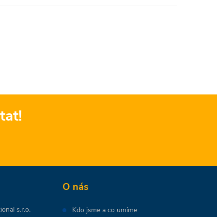
tat!
O nás
onal s.r.o.
Kdo jsme a co umíme