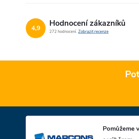
Hodnocení zákazníků
4,9
272 hodnocení
Zobrazit recenze
Pot
Z
á