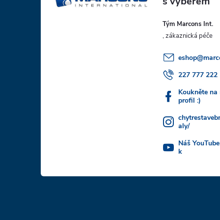
p
Tým Marcons Int.
a
t
eshop
@
marc
í
227 777 222
Koukněte na
profil :)
chytrestaveb
aly/
Náš YouTube
k