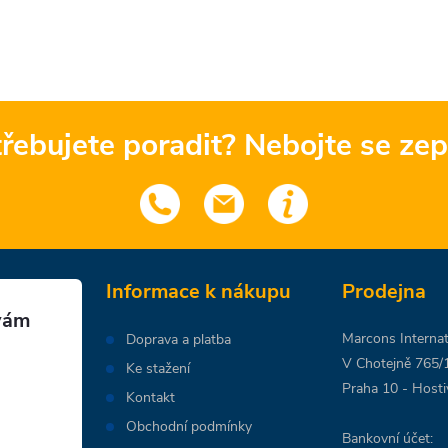
řebujete poradit? Nebojte se zep
Informace k nákupu
Prodejna
Marcons Internati
Doprava a platba
V Chotejně 765/
Ke stažení
Praha 10 - Hosti
Kontakt
Obchodní podmínky
Bankovní účet: