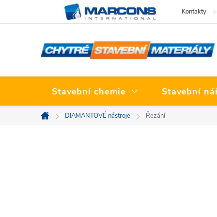
Přejít
Kontakty
na
obsah
Stavební chemie
Stavební ná
DIAMANTOVÉ nástroje
Řezání
Domů