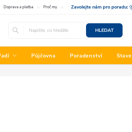
Doprava a platba
Proč my
O nás
Hodnocení obchodu
777 222
HLEDAT
řadí
Půjčovna
Poradenství
Stave