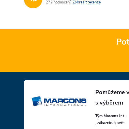
272 hodnocení
Zobrazit recenze
Pot
Z
á
p
Tým Marcons Int.
a