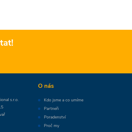
tat!
O nás
onal s.r.o.
Kdo jsme a co umíme
15
Partneři
vař
Poradenství
Proč my