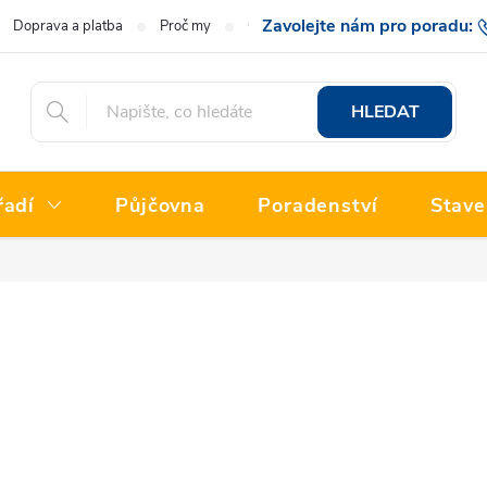
Doprava a platba
Proč my
O nás
Hodnocení obchodu
777 222
HLEDAT
řadí
Půjčovna
Poradenství
Stave