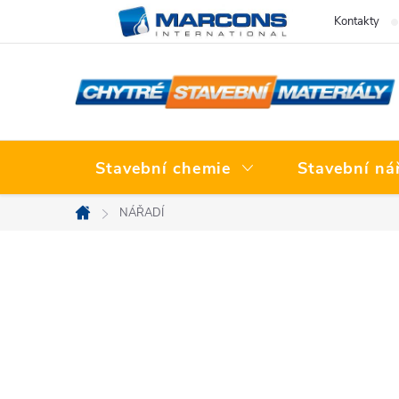
Přejít
Kontakty
na
obsah
Stavební chemie
Stavební ná
NÁŘADÍ
Domů