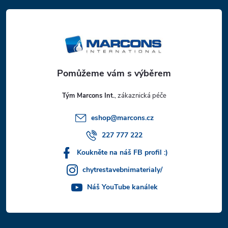
á
p
a
t
Tým Marcons Int.
í
eshop
@
marcons.cz
227 777 222
Koukněte na náš FB profil :)
chytrestavebnimaterialy/
Náš YouTube kanálek