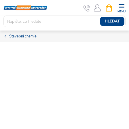
Přejít
NÁKUPNÍ
KOŠÍK
na
obsah
HLEDAT
Stavební chemie