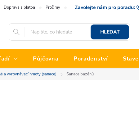
Doprava a platba
Proč my
O nás
Hodnocení obchodu
777 222
HLEDAT
řadí
Půjčovna
Poradenství
Stave
é a vyrovnávací hmoty (sanace)
Sanace bazénů