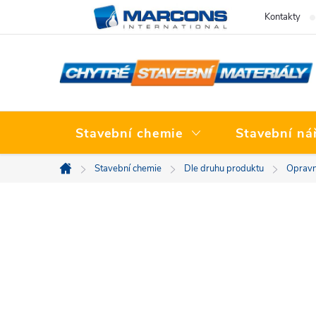
Přejít
Kontakty
na
obsah
Stavební chemie
Stavební ná
Stavební chemie
Dle druhu produktu
Opravn
Domů