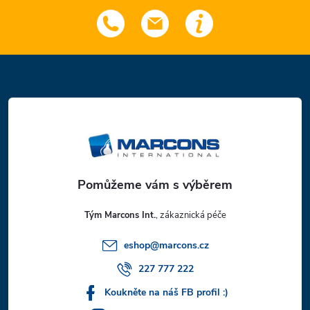
Z
á
p
a
t
Tým Marcons Int.
í
eshop
@
marcons.cz
227 777 222
Koukněte na náš FB profil :)