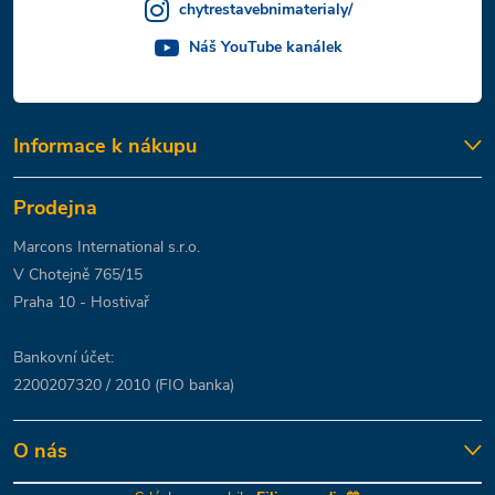
chytrestavebnimaterialy/
Náš YouTube kanálek
Informace k nákupu
Prodejna
Marcons International s.r.o.
V Chotejně 765/15
Praha 10 - Hostivař
Bankovní účet:
2200207320 / 2010 (FIO banka)
O nás