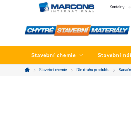
Přejít
Kontakty
na
obsah
Stavební chemie
Stavební ná
Stavební chemie
Dle druhu produktu
Sanační
Domů