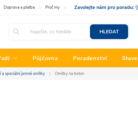
Doprava a platba
Proč my
O nás
Hodnocení obchodu
777 222
HLEDAT
řadí
Půjčovna
Poradenství
Stave
 a speciální jemné omítky
Omítky na beton