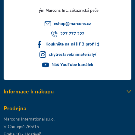
t
Tým Marcons Int.
í
eshop
@
marcons.cz
227 777 222
Koukněte na náš FB profil :)
chytrestavebnimaterialy/
Náš YouTube kanálek
Informace k nákupu
Prodejna
Marcons International s.r.o.
V Chotejně 765/15
Praha 10 - Hostivař