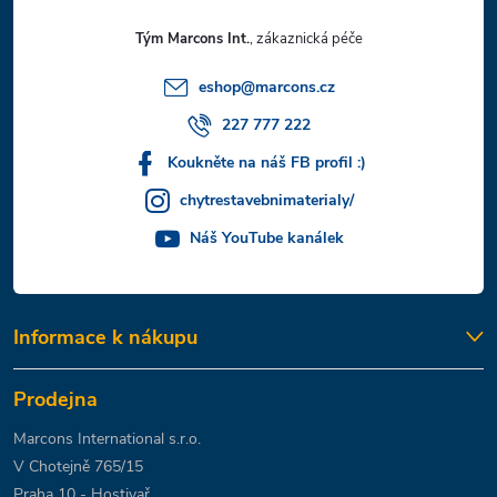
t
Tým Marcons Int.
í
eshop
@
marcons.cz
227 777 222
Koukněte na náš FB profil :)
chytrestavebnimaterialy/
Náš YouTube kanálek
Informace k nákupu
Prodejna
Marcons International s.r.o.
V Chotejně 765/15
Praha 10 - Hostivař