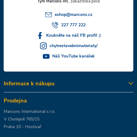
Tým Marcons Int.
í
eshop
@
marcons.cz
227 777 222
Koukněte na náš FB profil :)
chytrestavebnimaterialy/
Náš YouTube kanálek
Informace k nákupu
Prodejna
Marcons International s.r.o.
V Chotejně 765/15
Praha 10 - Hostivař