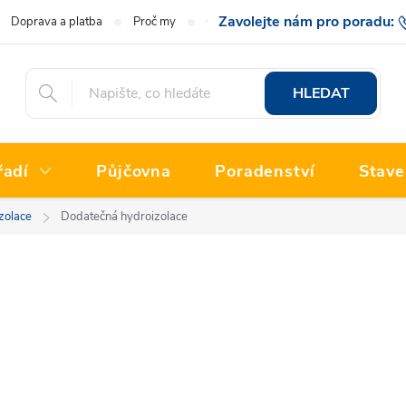
Doprava a platba
Proč my
O nás
Hodnocení obchodu
777 222
HLEDAT
řadí
Půjčovna
Poradenství
Stave
zolace
Dodatečná hydroizolace