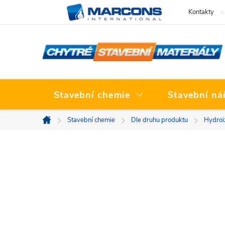
Přejít
Kontakty
na
obsah
Stavební chemie
Stavební ná
Stavební chemie
Dle druhu produktu
Hydroi
Domů