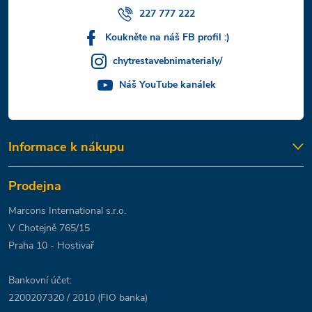
227 777 222
Koukněte na náš FB profil :)
chytrestavebnimaterialy/
Náš YouTube kanálek
Informace k nákupu
Prodejna
Marcons International s.r.o.
V Chotejně 765/15
Praha 10 - Hostivař
Bankovní účet:
2200207320 / 2010 (FIO banka)