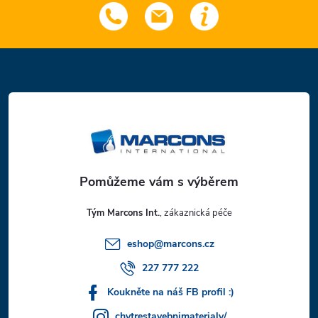
Z
á
p
a
t
Tým Marcons Int.
í
eshop
@
marcons.cz
227 777 222
Koukněte na náš FB profil :)
chytrestavebnimaterialy/