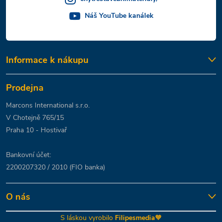
Náš YouTube kanálek
Informace k nákupu
Prodejna
Marcons International s.r.o.
V Chotejně 765/15
Praha 10 - Hostivař
Bankovní účet:
2200207320 / 2010 (FIO banka)
O nás
S láskou vyrobilo
Filipesmedia
🧡