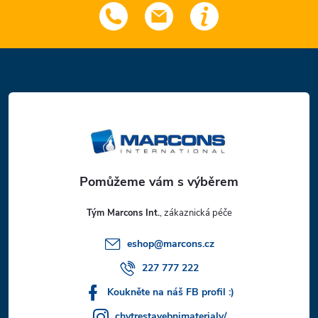
Z
á
p
a
t
Tým Marcons Int.
í
eshop
@
marcons.cz
227 777 222
Koukněte na náš FB profil :)
chytrestavebnimaterialy/