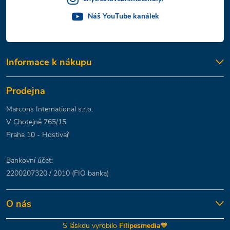
Náš YouTube kanálek
Informace k nákupu
Prodejna
Marcons International s.r.o.
V Chotejně 765/15
Praha 10 - Hostivař
Bankovní účet:
2200207320 / 2010 (FIO banka)
O nás
S láskou vyrobilo
Filipesmedia
🧡