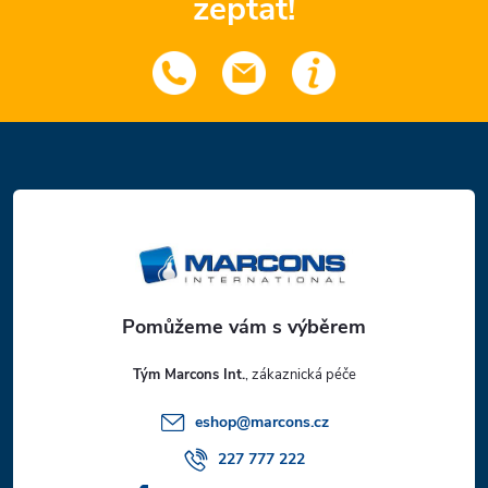
zeptat!
Z
á
p
a
t
Tým Marcons Int.
í
eshop
@
marcons.cz
227 777 222