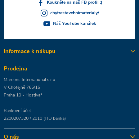
Koukněte na náš FB profil :)
chytrestavebnimaterialy/
Náš YouTube kanálek
Informace k nákupu
Prodejna
Marcons International s.r.o.
V Chotejně 765/15
Praha 10 - Hostivař
Bankovní účet:
2200207320 / 2010 (FIO banka)
O nás