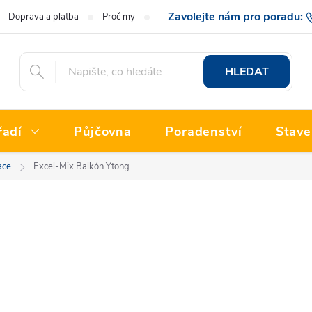
Doprava a platba
Proč my
O nás
Hodnocení obchodu
777 222
HLEDAT
řadí
Půjčovna
Poradenství
Stave
ace
Excel-Mix Balkón Ytong