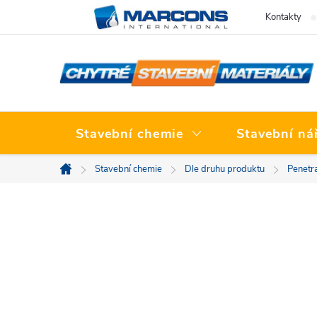
Přejít
Kontakty
na
obsah
Stavební chemie
Stavební ná
Stavební chemie
Dle druhu produktu
Penetr
Domů