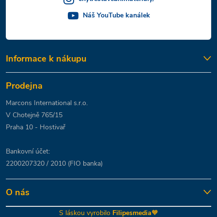
Náš YouTube kanálek
Informace k nákupu
Prodejna
Marcons International s.r.o.
V Chotejně 765/15
Praha 10 - Hostivař
Bankovní účet:
2200207320 / 2010 (FIO banka)
O nás
S láskou vyrobilo
Filipesmedia
🧡