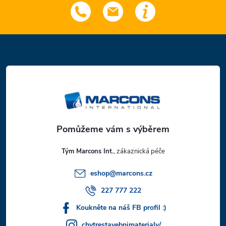
Z
á
p
a
t
Tým Marcons Int.
í
eshop
@
marcons.cz
227 777 222
Koukněte na náš FB profil :)
chytrestavebnimaterialy/