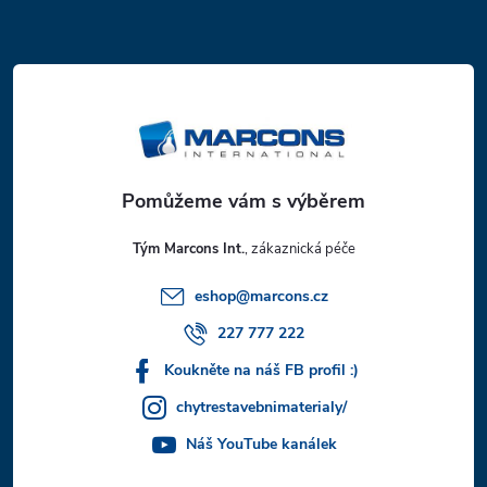
Z
á
p
a
t
Tým Marcons Int.
í
eshop
@
marcons.cz
227 777 222
Koukněte na náš FB profil :)
chytrestavebnimaterialy/
Náš YouTube kanálek