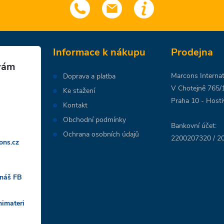
Informace k nákupu
Prodejna
Marcons Internati
Doprava a platba
V Chotejně 765/
Ke stažení
Praha 10 - Hosti
Kontakt
Obchodní podmínky
Bankovní účet:
Ochrana osobních údajů
2200207320 / 20
ons.cz
 náš FB
nimateri