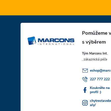
Z
á
p
Tým Marcons Int.
a
t
eshop
@
marc
í
227 777 222
Koukněte na
profil :)
chytrestaveb
aly/