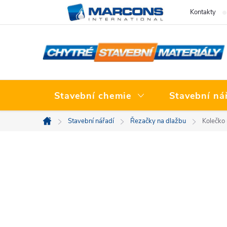
Přejít
Kontakty
na
obsah
Stavební chemie
Stavební ná
Stavební nářadí
Řezačky na dlažbu
Kolečko
Domů