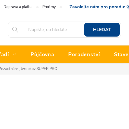
Doprava a platba
Proč my
O nás
Hodnocení obchodu
777 222
HLEDAT
řadí
Půjčovna
Poradenství
Stave
 řezací náhr., tvrdokov SUPER PRO