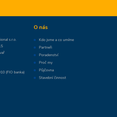
O nás
onal s.r.o.
Kdo jsme a co umíme
15
Partneři
vař
Poradenství
Proč my
Půjčovna
10 (FIO banka)
Stavební činnost