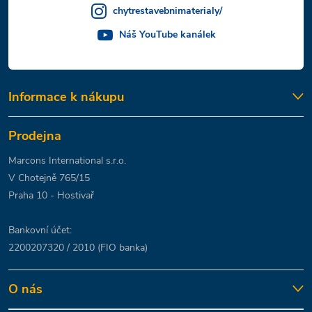
chytrestavebnimaterialy/
Náš YouTube kanálek
Informace k nákupu
Prodejna
Marcons International s.r.o.
V Chotejně 765/15
Praha 10 - Hostivař
Bankovní účet:
2200207320 / 2010 (FIO banka)
O nás