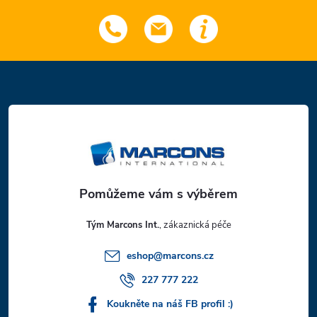
Z
á
p
a
t
Tým Marcons Int.
í
eshop
@
marcons.cz
227 777 222
Koukněte na náš FB profil :)