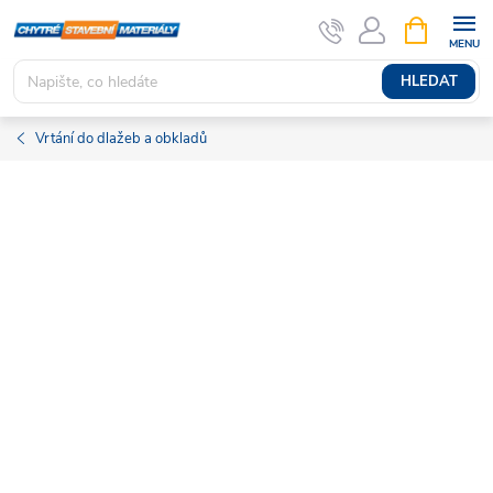
Přejít
NÁKUPNÍ
KOŠÍK
na
obsah
HLEDAT
Vrtání do dlažeb a obkladů