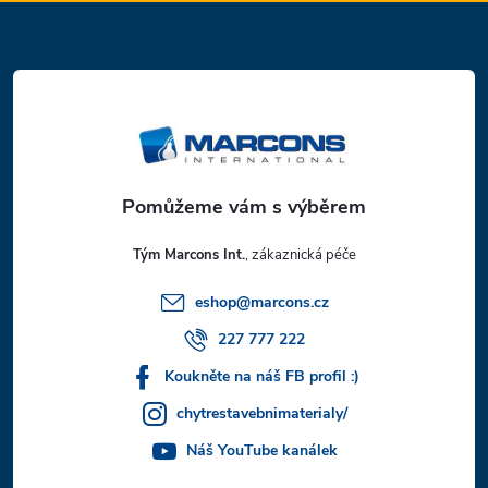
Z
á
p
a
t
Tým Marcons Int.
í
eshop
@
marcons.cz
227 777 222
Koukněte na náš FB profil :)
chytrestavebnimaterialy/
Náš YouTube kanálek