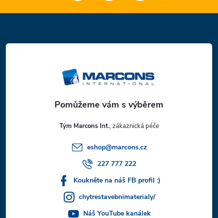
Z
á
p
a
t
Tým Marcons Int.
í
eshop
@
marcons.cz
227 777 222
Koukněte na náš FB profil :)
chytrestavebnimaterialy/
Náš YouTube kanálek