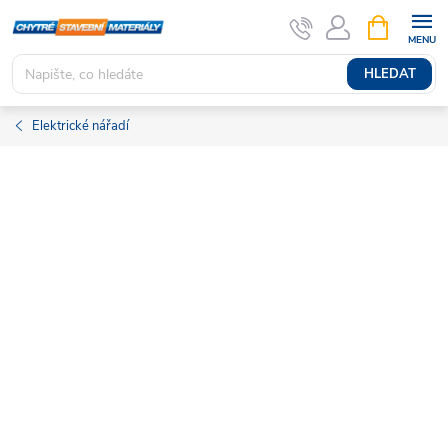
Přejít
NÁKUPNÍ
KOŠÍK
na
obsah
HLEDAT
Elektrické nářadí