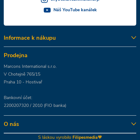
Náš YouTube kanálek
Informace k nákupu
Prodejna
Marcons International s.r.o.
V Chotejně 765/15
Praha 10 - Hostivař
Bankovní účet:
2200207320 / 2010 (FIO banka)
O nás
S láskou vyrobilo
Filipesmedia
🧡