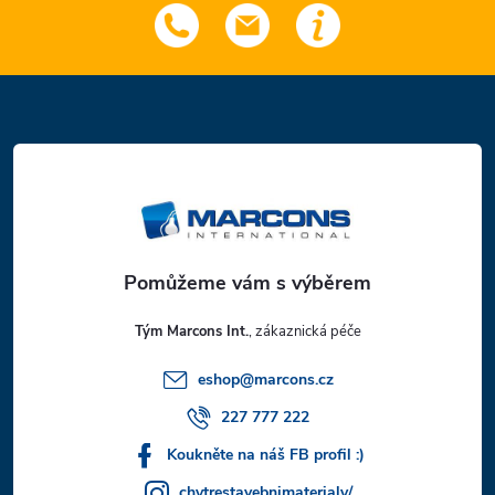
Z
á
p
a
t
Tým Marcons Int.
í
eshop
@
marcons.cz
227 777 222
Koukněte na náš FB profil :)
chytrestavebnimaterialy/