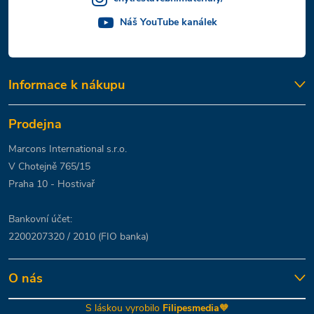
Náš YouTube kanálek
Informace k nákupu
Prodejna
Marcons International s.r.o.
V Chotejně 765/15
Praha 10 - Hostivař
Bankovní účet:
2200207320 / 2010 (FIO banka)
O nás
S láskou vyrobilo
Filipesmedia
🧡