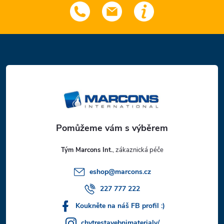
Z
á
p
a
t
Tým Marcons Int.
í
eshop
@
marcons.cz
227 777 222
Koukněte na náš FB profil :)
chytrestavebnimaterialy/