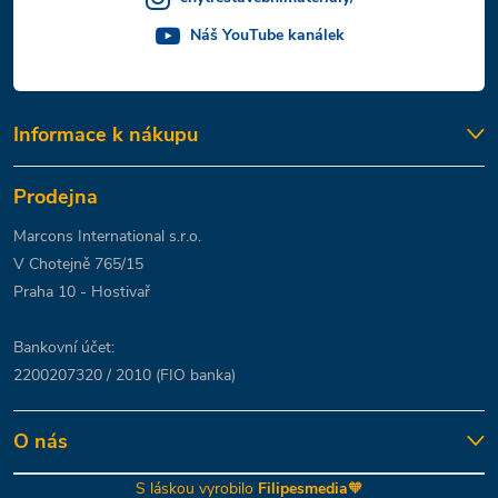
Náš YouTube kanálek
Informace k nákupu
Prodejna
Marcons International s.r.o.
V Chotejně 765/15
Praha 10 - Hostivař
Bankovní účet:
2200207320 / 2010 (FIO banka)
O nás
S láskou vyrobilo
Filipesmedia
🧡