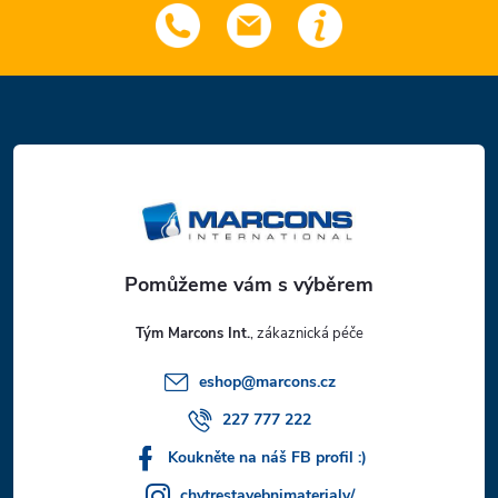
Z
á
p
a
t
Tým Marcons Int.
í
eshop
@
marcons.cz
227 777 222
Koukněte na náš FB profil :)
chytrestavebnimaterialy/