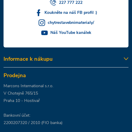
227 777 222
Koukněte na náš FB profil :)
chytrestavebnimaterialy/
Náš YouTube kanálek
Informace k nákupu
Prodejna
Marcons International s.r.o.
V Chotejně 765/15
Praha 10 - Hostivař
Bankovní účet:
2200207320 / 2010 (FIO banka)