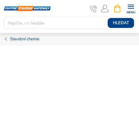
Přejít
NÁKUPNÍ
KOŠÍK
na
obsah
HLEDAT
Stavební chemie