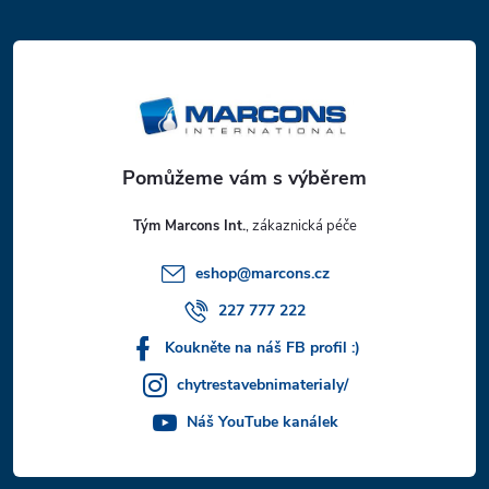
á
p
a
t
Tým Marcons Int.
í
eshop
@
marcons.cz
227 777 222
Koukněte na náš FB profil :)
chytrestavebnimaterialy/
Náš YouTube kanálek