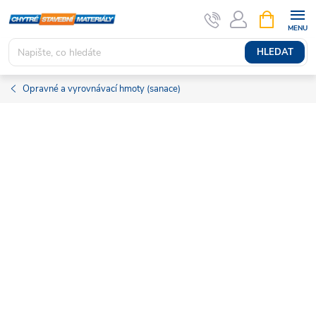
Přejít
NÁKUPNÍ
KOŠÍK
na
obsah
HLEDAT
Opravné a vyrovnávací hmoty (sanace)