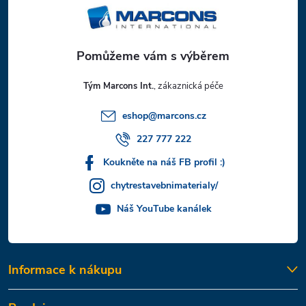
p
a
t
Tým Marcons Int.
í
eshop
@
marcons.cz
227 777 222
Koukněte na náš FB profil :)
chytrestavebnimaterialy/
Náš YouTube kanálek
Informace k nákupu