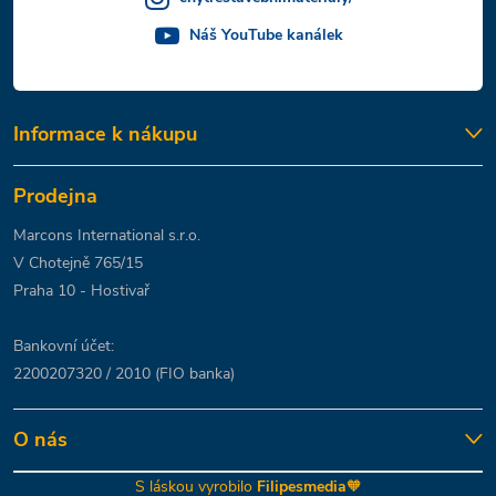
Náš YouTube kanálek
Informace k nákupu
Prodejna
Marcons International s.r.o.
V Chotejně 765/15
Praha 10 - Hostivař
Bankovní účet:
2200207320 / 2010 (FIO banka)
O nás
S láskou vyrobilo
Filipesmedia
🧡