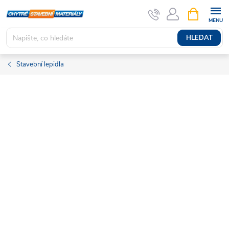
Přejít
NÁKUPNÍ
KOŠÍK
na
obsah
HLEDAT
Stavební lepidla