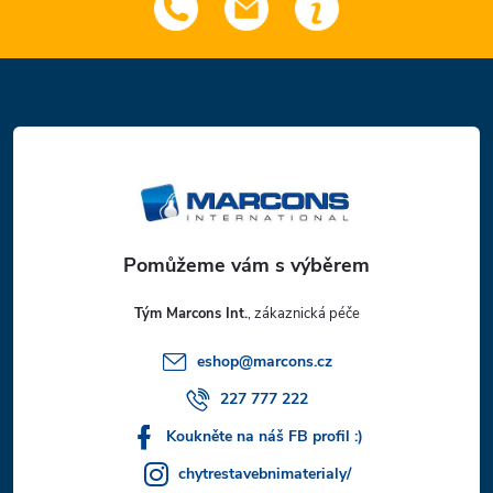
Z
á
p
a
t
Tým Marcons Int.
í
eshop
@
marcons.cz
227 777 222
Koukněte na náš FB profil :)
chytrestavebnimaterialy/