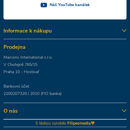
Náš YouTube kanálek
Informace k nákupu
Prodejna
Marcons International s.r.o.
V Chotejně 765/15
Praha 10 - Hostivař
Bankovní účet:
2200207320 / 2010 (FIO banka)
O nás
S láskou vyrobilo
Filipesmedia
🧡