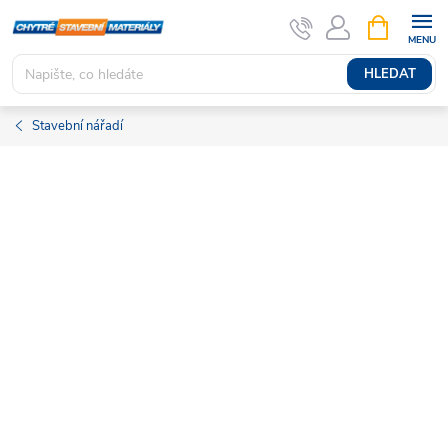
Přejít
NÁKUPNÍ
KOŠÍK
na
obsah
HLEDAT
Stavební nářadí