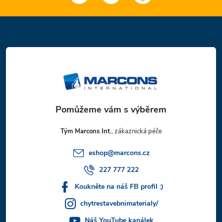
Z
á
p
a
t
Tým Marcons Int.
í
eshop
@
marcons.cz
227 777 222
Koukněte na náš FB profil :)
chytrestavebnimaterialy/
Náš YouTube kanálek