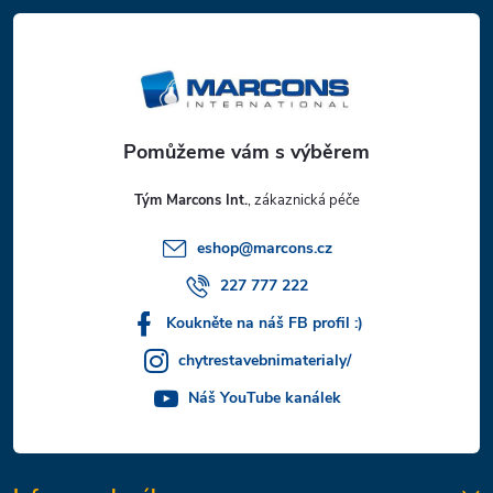
á
p
a
t
Tým Marcons Int.
í
eshop
@
marcons.cz
227 777 222
Koukněte na náš FB profil :)
chytrestavebnimaterialy/
Náš YouTube kanálek