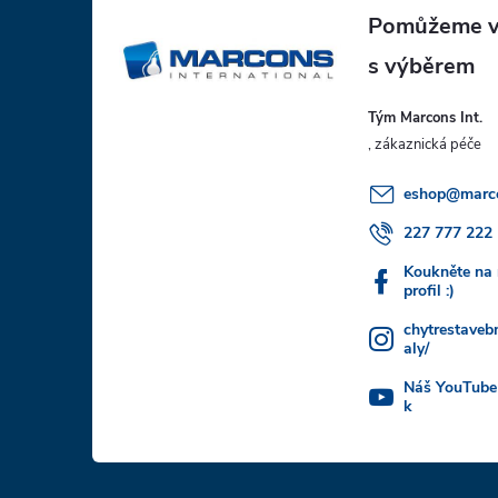
á
p
Tým Marcons Int.
a
t
eshop
@
marc
í
227 777 222
Koukněte na
profil :)
chytrestaveb
aly/
Náš YouTube
k