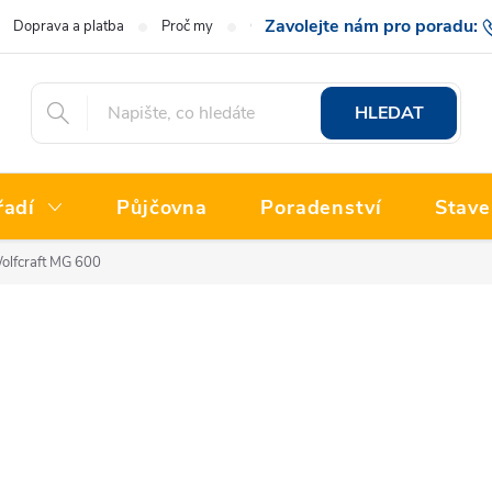
Doprava a platba
Proč my
O nás
Hodnocení obchodu
777 222
HLEDAT
řadí
Půjčovna
Poradenství
Stave
Wolfcraft MG 600