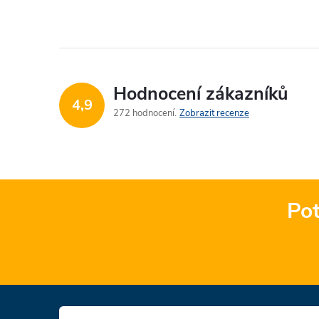
Hodnocení zákazníků
4,9
272 hodnocení
Zobrazit recenze
Pot
Z