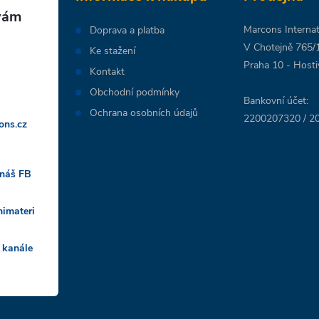
Marcons Internati
Doprava a platba
V Chotejně 765/
Ke stažení
Praha 10 - Hosti
Kontakt
Obchodní podmínky
Bankovní účet:
Ochrana osobních údajů
2200207320 / 20
ons.cz
 náš FB
nimateri
 kanále