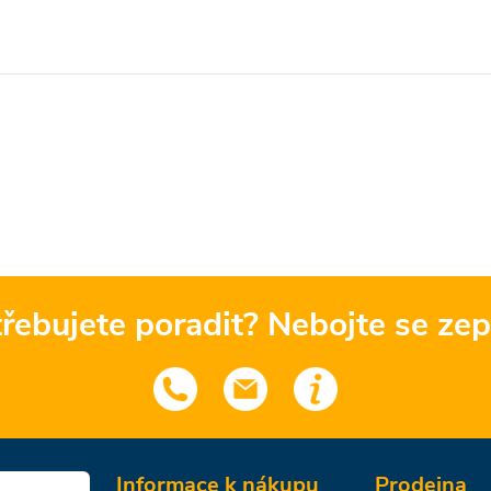
řebujete poradit? Nebojte se zep
Informace k nákupu
Prodejna