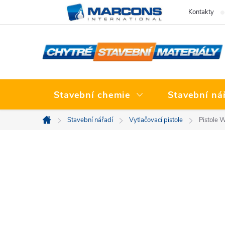
Přejít
Kontakty
na
obsah
Stavební chemie
Stavební ná
Stavební nářadí
Vytlačovací pistole
Pistole 
Domů