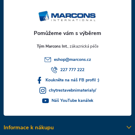
p
a
t
Tým Marcons Int.
í
eshop
@
marcons.cz
227 777 222
Koukněte na náš FB profil :)
chytrestavebnimaterialy/
Náš YouTube kanálek
Informace k nákupu