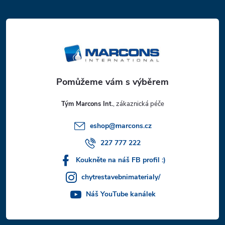
á
p
a
t
Tým Marcons Int.
í
eshop
@
marcons.cz
227 777 222
Koukněte na náš FB profil :)
chytrestavebnimaterialy/
Náš YouTube kanálek