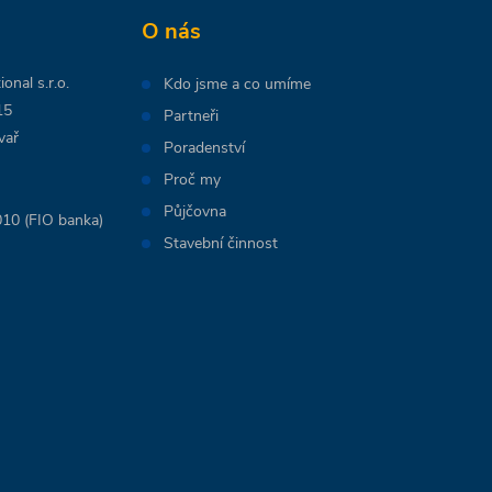
O nás
onal s.r.o.
Kdo jsme a co umíme
15
Partneři
vař
Poradenství
Proč my
Půjčovna
10 (FIO banka)
Stavební činnost