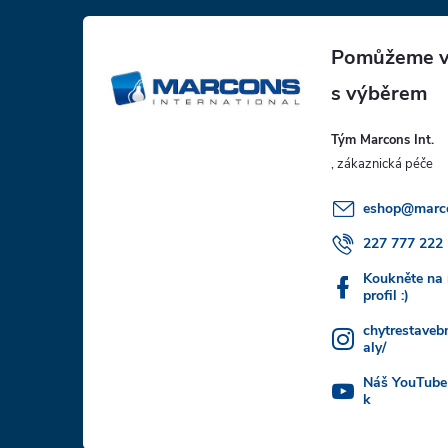
Z
á
p
Tým Marcons Int.
a
t
eshop
@
marc
í
227 777 222
Koukněte na
profil :)
chytrestaveb
aly/
Náš YouTube
k