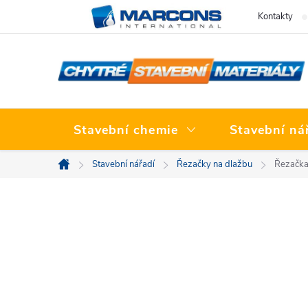
Přejít
Kontakty
na
obsah
Stavební chemie
Stavební ná
Stavební nářadí
Řezačky na dlažbu
Řezačka
Domů