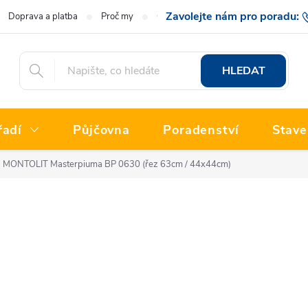
Doprava a platba
Proč my
O nás
Hodnocení obchodu
777 222
HLEDAT
řadí
Půjčovna
Poradenství
Stave
 MONTOLIT Masterpiuma BP 0630 (řez 63cm / 44x44cm)