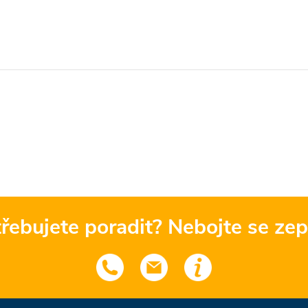
řebujete poradit? Nebojte se zep