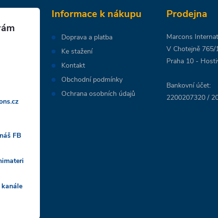
Informace k nákupu
Prodejna
Marcons Internati
Doprava a platba
V Chotejně 765/
Ke stažení
Praha 10 - Hosti
Kontakt
Obchodní podmínky
Bankovní účet:
Ochrana osobních údajů
2200207320 / 20
ons.cz
 náš FB
nimateri
 kanále