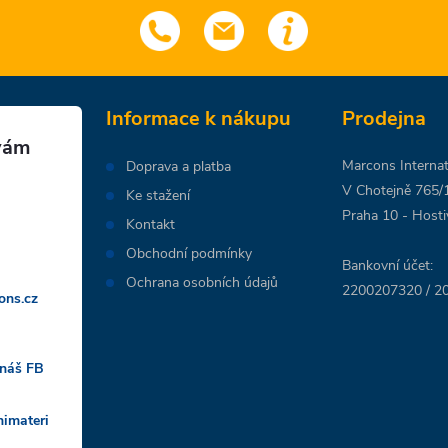
Informace k nákupu
Prodejna
Marcons Internati
Doprava a platba
V Chotejně 765/
Ke stažení
Praha 10 - Hosti
Kontakt
Obchodní podmínky
Bankovní účet:
Ochrana osobních údajů
2200207320 / 20
ons.cz
 náš FB
nimateri