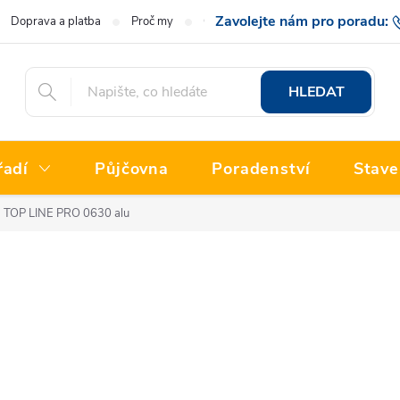
Doprava a platba
Proč my
O nás
Hodnocení obchodu
777 222
HLEDAT
řadí
Půjčovna
Poradenství
Stave
 TOP LINE PRO 0630 alu