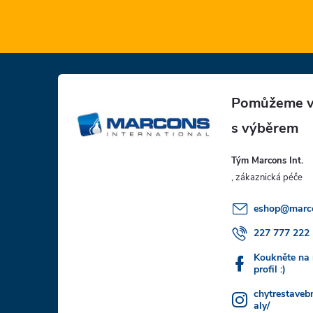
Z
á
p
Tým Marcons Int.
a
t
eshop
@
marc
í
227 777 222
Koukněte na
profil :)
chytrestaveb
aly/