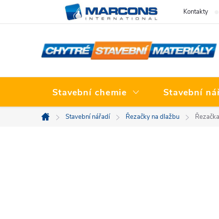
Přejít
Kontakty
na
obsah
Stavební chemie
Stavební ná
Stavební nářadí
Řezačky na dlažbu
Řezačka
Domů