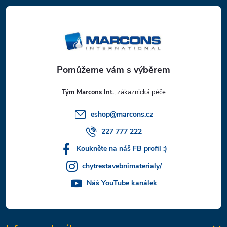
á
p
a
t
Tým Marcons Int.
í
eshop
@
marcons.cz
227 777 222
Koukněte na náš FB profil :)
chytrestavebnimaterialy/
Náš YouTube kanálek