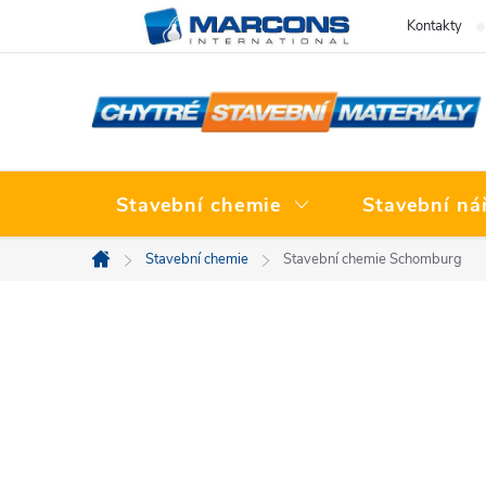
Přejít
Kontakty
na
obsah
Stavební chemie
Stavební ná
Stavební chemie
Stavební chemie Schomburg
Domů