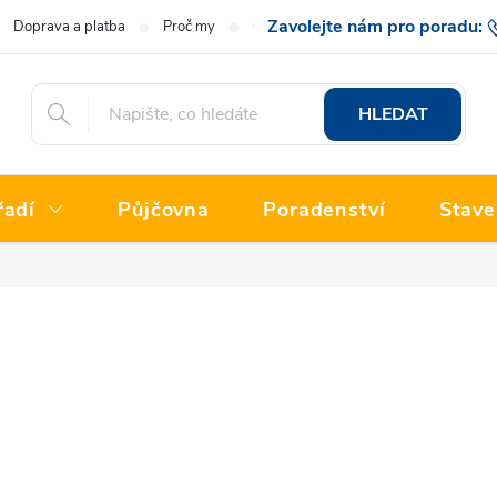
Doprava a platba
Proč my
O nás
Hodnocení obchodu
777 222
HLEDAT
řadí
Půjčovna
Poradenství
Stave