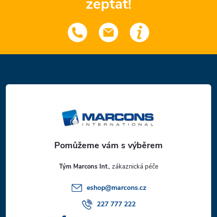
zeptat!
Z
á
p
a
t
Tým Marcons Int.
í
eshop
@
marcons.cz
227 777 222