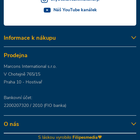
Náš YouTube kanálek
Informace k nákupu
Prodejna
Marcons International s.r.o.
V Chotejně 765/15
Praha 10 - Hostivař
Bankovní účet:
2200207320 / 2010 (FIO banka)
O nás
S láskou vyrobilo
Filipesmedia
🧡