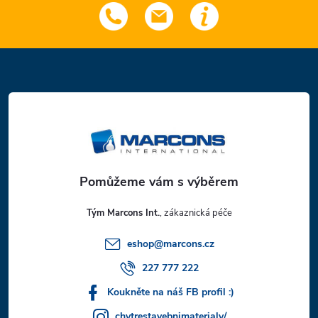
Z
á
p
a
t
Tým Marcons Int.
í
eshop
@
marcons.cz
227 777 222
Koukněte na náš FB profil :)
chytrestavebnimaterialy/