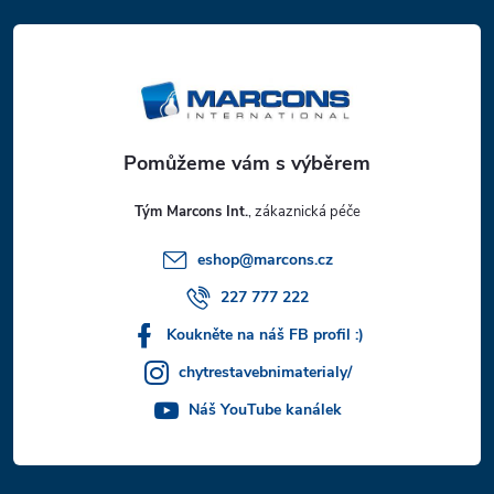
á
p
a
t
Tým Marcons Int.
í
eshop
@
marcons.cz
227 777 222
Koukněte na náš FB profil :)
chytrestavebnimaterialy/
Náš YouTube kanálek