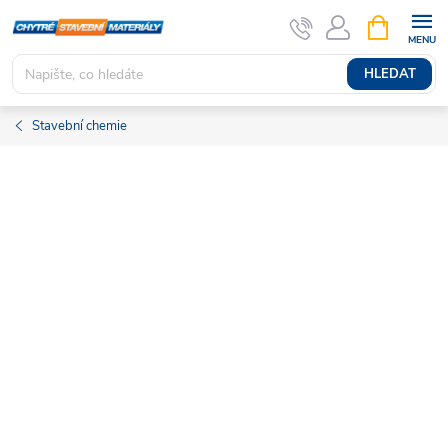
Přejít
NÁKUPNÍ
KOŠÍK
na
obsah
HLEDAT
Stavební chemie