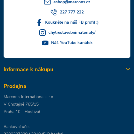
í
eshop
@
marcons.cz
227 777 222
Koukněte na náš FB profil :)
chytrestavebnimaterialy/
Náš YouTube kanálek
Informace k nákupu
Prodejna
Marcons International s.r.o.
V Chotejně 765/15
Praha 10 - Hostivař
Bankovní účet: