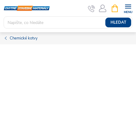
Přejít
NÁKUPNÍ
KOŠÍK
na
obsah
HLEDAT
Chemické kotvy